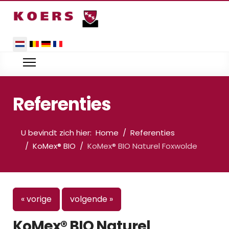
Selecteer de taal
Referenties
U bevindt zich hier:
Home
Referenties
KoMex® BIO
KoMex® BIO Naturel Foxwolde
« vorige
volgende »
KoMex® BIO Naturel