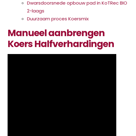
Dwarsdoorsnede opbouw pad in KoTRec BIO
2-laags
Duurzaam proces Koersmix
Manueel aanbrengen
Koers Halfverhardingen