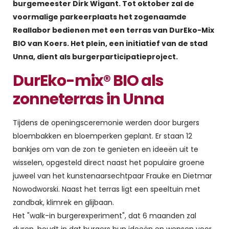
burgemeester Dirk Wigant. Tot oktober zal de
voormalige parkeerplaats het zogenaamde
Reallabor bedienen met een terras van DurEko-Mix
BIO van Koers. Het plein, een initiatief van de stad
Unna, dient als burgerparticipatieproject.
DurEko-mix® BIO als
zonneterras in Unna
Tijdens de openingsceremonie werden door burgers
bloembakken en bloemperken geplant. Er staan 12
bankjes om van de zon te genieten en ideeën uit te
wisselen, opgesteld direct naast het populaire groene
juweel van het kunstenaarsechtpaar Frauke en Dietmar
Nowodworski. Naast het terras ligt een speeltuin met
zandbak, klimrek en glijbaan.
Het "walk-in burgerexperiment", dat 6 maanden zal
duren, houdt in dat burgers hun ideeën en wensen voor