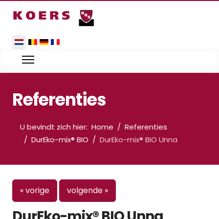
Selecteer de taal
Referenties
U bevindt zich hier:
Home
Referenties
DurEko-mix® BIO
DurEko-mix® BIO Unna
« vorige
volgende »
DurEko-mix® BIO Unna