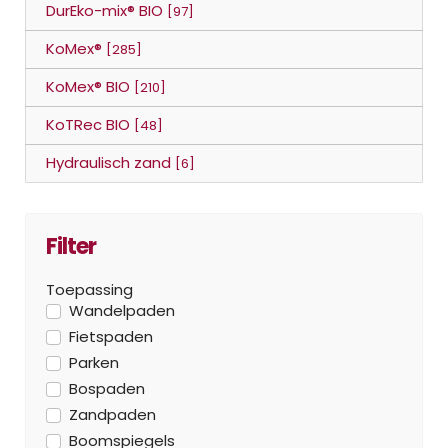
DurEko-mix® BIO
[97]
KoMex®
[285]
KoMex® BIO
[210]
KoTRec BIO
[48]
Hydraulisch zand
[6]
Filter
Toepassing
Wandelpaden
Fietspaden
Parken
Bospaden
Zandpaden
Boomspiegels