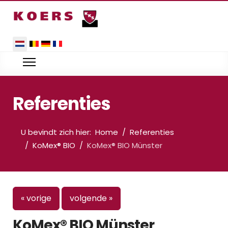
Selecteer de taal
Referenties
U bevindt zich hier:
Home
Referenties
KoMex® BIO
KoMex® BIO Münster
« vorige
volgende »
KoMex® BIO Münster