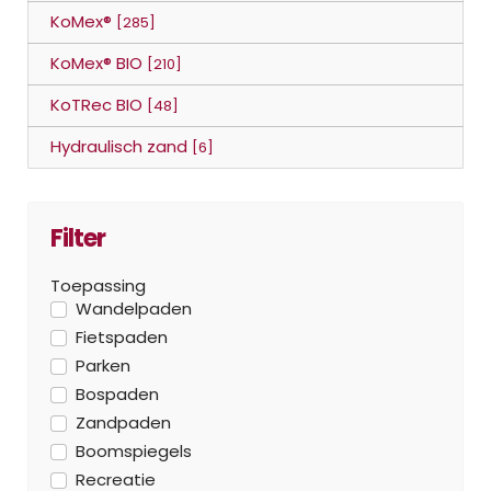
KoMex®
[285]
KoMex® BIO
[210]
KoTRec BIO
[48]
Hydraulisch zand
[6]
Filter
Toepassing
Wandelpaden
Fietspaden
Parken
Bospaden
Zandpaden
Boomspiegels
Recreatie