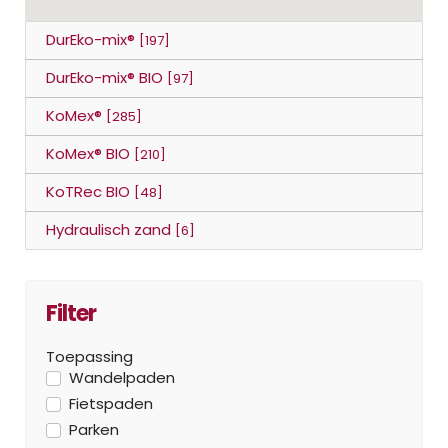
DurEko-mix®
[197]
DurEko-mix® BIO
[97]
KoMex®
[285]
KoMex® BIO
[210]
KoTRec BIO
[48]
Hydraulisch zand
[6]
Filter
Toepassing
Wandelpaden
Fietspaden
Parken