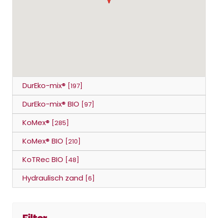
DurEko-mix®
[197]
DurEko-mix® BIO
[97]
KoMex®
[285]
KoMex® BIO
[210]
KoTRec BIO
[48]
Hydraulisch zand
[6]