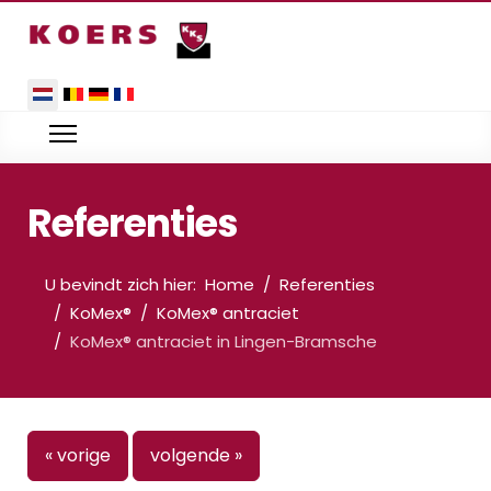
Selecteer de taal
Referenties
U bevindt zich hier:
Home
Referenties
KoMex®
KoMex® antraciet
KoMex® antraciet in Lingen-Bramsche
« vorige
volgende »