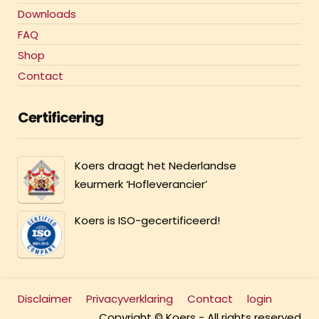
Downloads
FAQ
Shop
Contact
Certificering
Koers draagt het Nederlandse
keurmerk ‘Hofleverancier’
Koers is ISO-gecertificeerd!
Disclaimer
Privacyverklaring
Contact
login
Copyright © Koers - All rights reserved