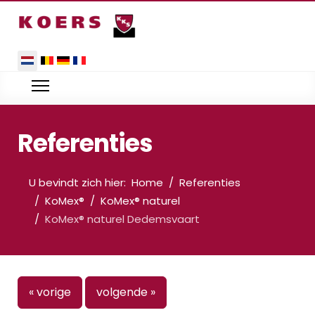
Selecteer de taal
Referenties
U bevindt zich hier:
Home
Referenties
KoMex®
KoMex® naturel
KoMex® naturel Dedemsvaart
« vorige
volgende »