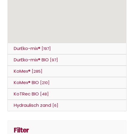
DurEko-mix®
[197]
DurEko-mix® BIO
[97]
KoMex®
[285]
KoMex® BIO
[210]
KoTRec BIO
[48]
Hydraulisch zand
[6]
Filter